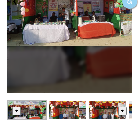
❮
❯
🡸
🡺