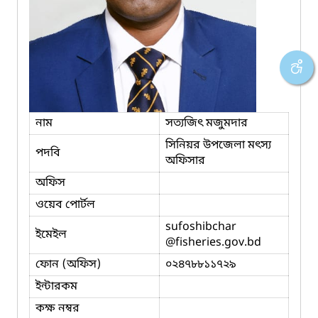
নাম
সত্যজিৎ মজুমদার
সিনিয়র উপজেলা মৎস্য
পদবি
অফিসার
অফিস
ওয়েব পোর্টল
sufoshibchar
ইমেইল
@fisheries.gov.bd
ফোন (অফিস)
০২৪৭৮৮১১৭২৯
ইন্টারকম
কক্ষ নম্বর